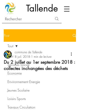
Tallende
Post
Tout
commune de Tallende
Tout
8 juil. 2018
1 min de lecture
Du 2 juillet au 1er septembre 2018 :
Services Social
collectes inchangées des déchets
Economie
Environnement Energie
Jeunes Scolaire
Loisirs Sports
Travaux Circulation