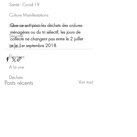
Santé - Covid-19
Culture Manifestations
Que ce soit pour les déchets des ordures 
Urbanisme Habitat
ménagères ou du tri sélectif, les jours de 
Sécurité
collecte ne changent pas entre le 2 juillet 
et le 1er septembre 2018.
Emploi
Élections
A la une
Déchets
Posts récents
Voir tout