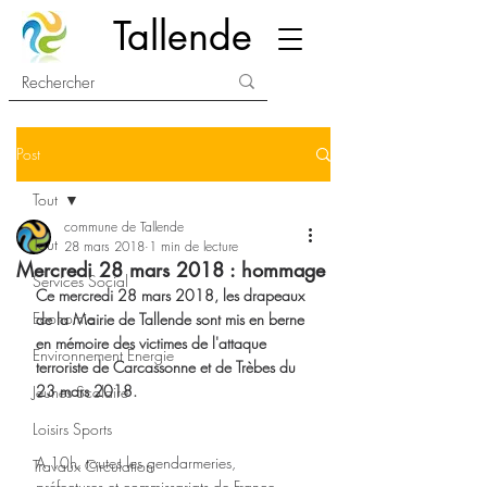
Tallende
Post
Tout
commune de Tallende
Tout
28 mars 2018
1 min de lecture
Mercredi 28 mars 2018 : hommage
Services Social
Ce mercredi 28 mars 2018, les drapeaux 
Economie
de la Mairie de Tallende sont mis en berne 
en mémoire des victimes de l'attaque 
Environnement Energie
terroriste de Carcassonne et de Trèbes du 
23 mars 2018.
Jeunes Scolaire
Loisirs Sports
A 10h, toutes les gendarmeries, 
Travaux Circulation
préfectures et commissariats de France... 