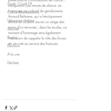
Santé - Covid-19
marqueront une minute de silence  en 
hommage au colonel de gendarmerie 
Culture Manifestations
Arnaud Beltrame, qui a héroïquement 
Urbanisme Habitat
donné sa vie pour sauver un otage des 
mains d'un terroriste ; dans les écoles, ce 
Sécurité
moment d’hommage sera également 
Emploi
l’occasion de rappeler le rôle des forces 
de sécurité au service des Français.
Élections
A la une
Déchets