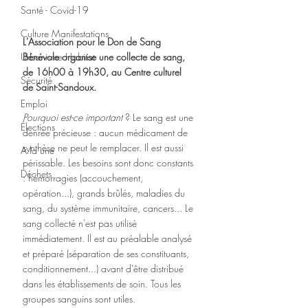
Santé - Covid-19
Culture Manifestations
L'Association pour le Don de Sang 
Bénévole organise une collecte de sang, 
Urbanisme Habitat
de 16h00 à 19h30, au Centre culturel 
Sécurité
de Saint-Sandoux.
Emploi
Pourquoi est-ce important
 ? Le sang est une 
Élections
denrée précieuse : aucun médicament de 
synthèse ne peut le remplacer. Il est aussi 
A la une
périssable. Les besoins sont donc constants 
Déchets
: hémorragies (accouchement, 
opération...), grands brûlés, maladies du 
sang, du système immunitaire, cancers... Le 
sang collecté n'est pas utilisé 
immédiatement. Il est au préalable analysé 
et préparé (séparation de ses constituants, 
conditionnement...) avant d'être distribué 
dans les établissements de soin. Tous les 
groupes sanguins sont utiles.