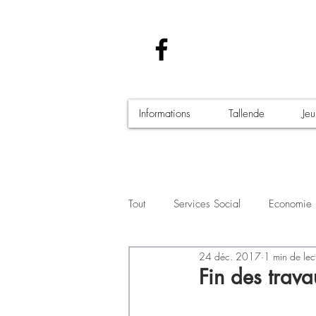
Informations
Tallende
Je
Tout
Services Social
Economie
24 déc. 2017
1 min de lec
Santé - Covid-19
Culture Manif
Fin des trava