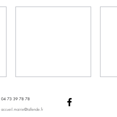
04 73 39 78 78​
accueil.mairie@tallende.fr