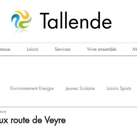
Tallende
unesse
Loisirs
Services
Vivre ensemble
Ma
Environnement Energie
Jeunes Scolaire
Loisirs Sports
ture
estations
Urbanisme Habitat
Sécurité
Emploi
Élec
ux route de Veyre