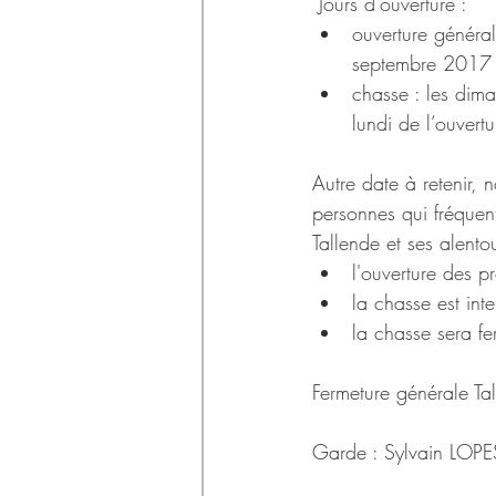
Déchets
 Jours d’ouverture : 
ouverture généra
septembre 2017
chasse : les dima
lundi de l’ouvertur
Autre date à retenir, 
personnes qui fréquent
Tallende et ses alentou
l'ouverture des 
la chasse est int
la chasse sera f
Fermeture générale Ta
Garde : Sylvain LOPE