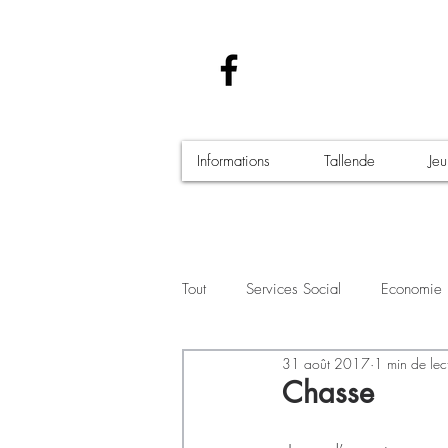
Informations
Tallende
Je
Tout
Services Social
Economie
31 août 2017
1 min de lec
Santé - Covid-19
Culture Manif
Chasse