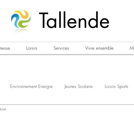
Tallende
unesse
Loisirs
Services
Vivre ensemble
Ma
Environnement Energie
Jeunes Scolaire
Loisirs Sports
ture
estations
Urbanisme Habitat
Sécurité
Emploi
Élec