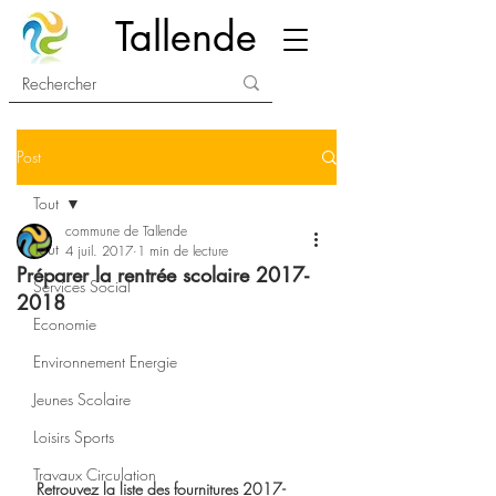
Tallende
Post
Tout
commune de Tallende
Tout
4 juil. 2017
1 min de lecture
Préparer la rentrée scolaire 2017-
Services Social
2018
Economie
Environnement Energie
Jeunes Scolaire
Loisirs Sports
Travaux Circulation
Retrouvez la liste des fournitures 2017-