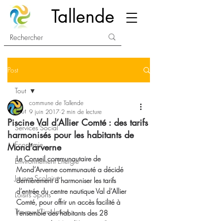
Tallende
Post
Tout
commune de Tallende
Tout
9 juin 2017
2 min de lecture
Piscine Val d’Allier Comté : des tarifs
Services Social
harmonisés pour les habitants de
Economie
Mond’arverne
Le Conseil communautaire de 
Environnement Energie
Mond’Arverne communauté a décidé 
Jeunes Scolaire
dernièrement d’harmoniser les tarifs 
d’entrée du centre nautique Val d’Allier 
Loisirs Sports
Comté, pour offrir un accès facilité à 
Travaux Circulation
l’ensemble des habitants des 28 