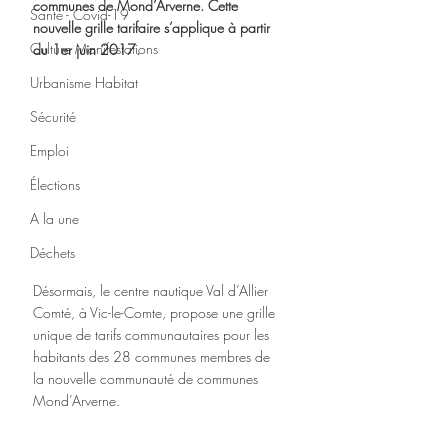
communes de Mond’Arverne. Cette 
Santé - Covid-19
nouvelle grille tarifaire s’applique à partir 
Culture Manifestations
du 1er juin 2017.
Urbanisme Habitat
Sécurité
Emploi
Élections
A la une
Déchets
Désormais, le centre nautique Val d’Allier 
Comté, à Vic-le-Comte, propose une grille 
unique de tarifs communautaires pour les 
habitants des 28 communes membres de 
la nouvelle communauté de communes 
Mond’Arverne.