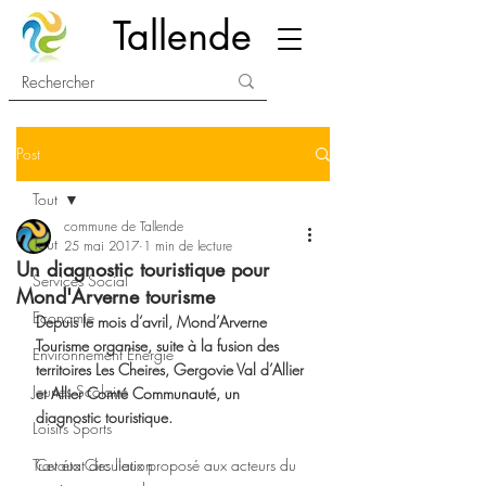
Tallende
Post
Tout
commune de Tallende
Tout
25 mai 2017
1 min de lecture
Un diagnostic touristique pour
Services Social
Mond'Arverne tourisme
Economie
Depuis le mois d’avril, Mond’Arverne 
Tourisme organise, suite à la fusion des 
Environnement Energie
territoires Les Cheires, Gergovie Val d’Allier 
Jeunes Scolaire
et Allier Comté Communauté, un 
diagnostic touristique.
Loisirs Sports
Travaux Circulation
Cet état des lieux proposé aux acteurs du 