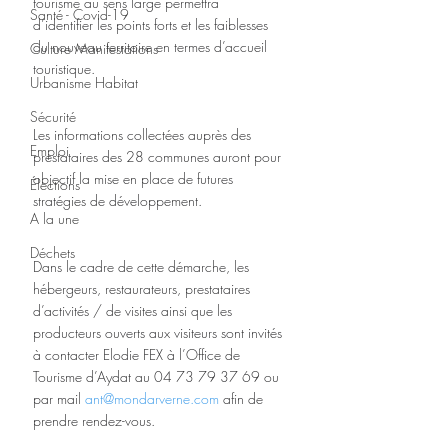
tourisme au sens large permettra 
Santé - Covid-19
d’identifier les points forts et les faiblesses 
du nouveau territoire en termes d’accueil 
Culture Manifestations
touristique.
Urbanisme Habitat
Sécurité
Les informations collectées auprès des 
Emploi
prestataires des 28 communes auront pour 
objectif la mise en place de futures 
Élections
stratégies de développement.
A la une
Déchets
Dans le cadre de cette démarche, les 
hébergeurs, restaurateurs, prestataires 
d’activités / de visites ainsi que les 
producteurs ouverts aux visiteurs sont invités 
à contacter Elodie FEX à l’Office de 
Tourisme d’Aydat au 04 73 79 37 69 ou 
par mail 
ant@mondarverne.com
 afin de 
prendre rendez-vous.