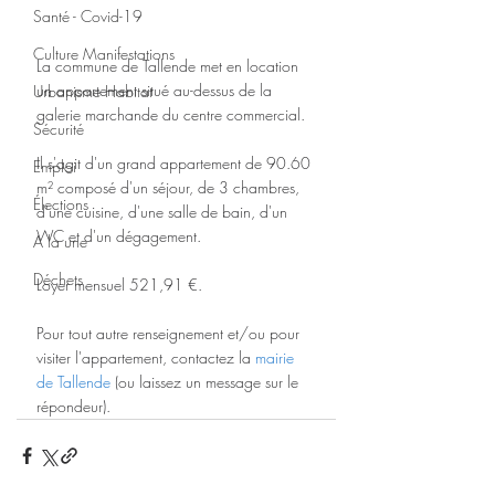
Santé - Covid-19
Culture Manifestations
La commune de Tallende met en location 
un appartement situé au-dessus de la 
Urbanisme Habitat
galerie marchande du centre commercial. 
Sécurité
Il s'agit d'un grand appartement de 90.60 
Emploi
m² composé d'un séjour, de 3 chambres, 
Élections
d'une cuisine, d'une salle de bain, d'un 
WC et d'un dégagement.
A la une
Déchets
Loyer mensuel 521,91 €.
Pour tout autre renseignement et/ou pour 
visiter l'appartement, contactez la 
mairie 
de Tallende
 (ou laissez un message sur le 
répondeur).