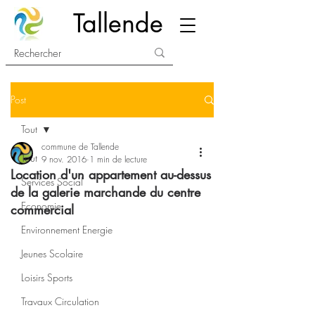
Tallende
Post
Tout
commune de Tallende
Tout
9 nov. 2016
1 min de lecture
Location d'un appartement au-dessus
Services Social
de la galerie marchande du centre
Economie
commercial
Environnement Energie
Jeunes Scolaire
Loisirs Sports
Travaux Circulation