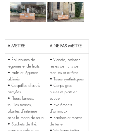
A METTRE
A NE PAS METTRE
• Épluchures de 
• Viande, poisson, 
légumes et de fruits
restes de fruits de 
• Fruits et légumes 
mer, os et arrêtes
abîmés
• Tissus synthétiques
• Coquilles d’œufs 
• Corps gras : 
broyées
huiles et plats en 
• Fleurs fanées, 
sauce
feuilles mortes, 
• Excréments 
plantes d'intérieur 
d'animaux
sans la motte de terre
• Racines et mottes 
• Sachets de thé, 
de terre
marc de café avec 
• Végétaux traités