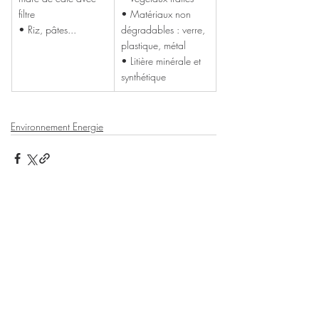
filtre
• Matériaux non 
• Riz, pâtes...
dégradables : verre, 
plastique, métal
• Litière minérale et 
synthétique
Environnement Energie
Posts récents
Voir tout