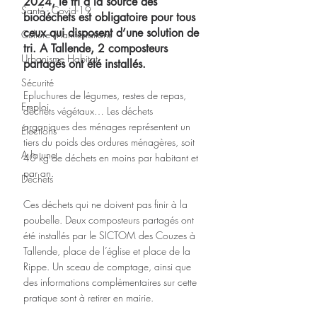
2024, le tri à la source des 
Santé - Covid-19
biodéchets est obligatoire pour tous 
ceux qui disposent d’une solution de 
Culture Manifestations
tri. A Tallende, 2 composteurs 
Urbanisme Habitat
partagés ont été installés.
Sécurité
Epluchures de légumes, restes de repas, 
Emploi
déchets végétaux… Les déchets 
organiques des ménages représentent un 
Élections
tiers du poids des ordures ménagères, soit 
A la une
40 kg de déchets en moins par habitant et 
par an. 
Déchets
Ces déchets qui ne doivent pas finir à la 
poubelle. Deux composteurs partagés ont 
été installés par le SICTOM des Couzes à 
Tallende, place de l’église et place de la 
Rippe. Un sceau de comptage, ainsi que 
des informations complémentaires sur cette 
pratique sont à retirer en mairie.