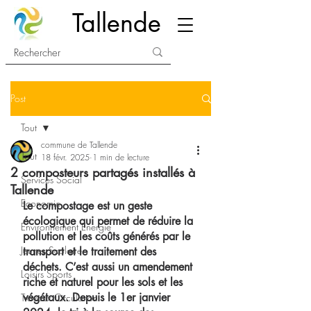
Tallende
Post
Tout
commune de Tallende
Tout
18 févr. 2025
1 min de lecture
2 composteurs partagés installés à
Services Social
Tallende
Economie
Le compostage est un geste 
écologique qui permet de réduire la 
Environnement Energie
pollution et les coûts générés par le 
Jeunes Scolaire
transport et le traitement des 
déchets. C’est aussi un amendement 
Loisirs Sports
riche et naturel pour les sols et les 
végétaux. Depuis le 1er janvier 
Travaux Circulation