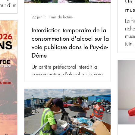
Un 
but d'un
mus
r la région,
22 juin
1 min de lecture
te
La f
e, à
rich
Interdiction temporaire de la
épartement
musi
consommation d'alcool sur la
onseils et
juin
voie publique dans le Puy-de-
r se
la m
Dôme
 Buvez
Tall
attendre
fin 
Un arrêté préfectoral interdit la
 et mouillez-
allé
consommation d'alcool sur la voie
age et les
Tall
publique, ainsi que dans les parcs,
chor
jardins et autres espaces ouverts au
Saint
public dans 22 juin 2026 à12h00 au
lundi 29 juin 2026 à 8h00. Cette
mesure considère : que les
rassemblements de personnes
consommant des boissons alcooliques
sur la voie publique, dans les les parcs,