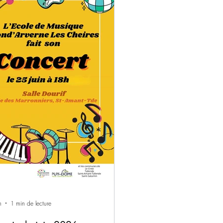
 du volontariat. En cas de
enchement du plan d'alerte et
gence, par exemple en cas forte
eur, ce registre permet la mise en
e éventuelle d'interventions ciblées.
rètement, si vous choisissez d'être
it sur le registre, le
n
1 min de lecture