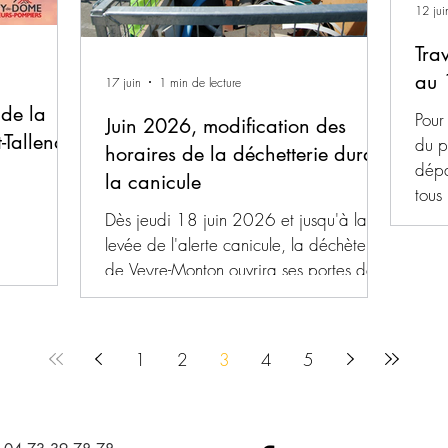
12 jui
jardins et autres espaces ouverts au
public, sont susceptibles de générer des
Tra
comportements à risque pour les
au 
17 juin
1 min de lecture
intéressés, ainsi que des at
 de la
Pour
Juin 2026, modification des
-Tallende
du po
horaires de la déchetterie durant
dépa
la canicule
tous 
Dès jeudi 18 juin 2026 et jusqu'à la
voie
levée de l'alerte canicule, la déchèterie
Tall
de Veyre-Monton ouvrira ses portes de
Une 
7h à 14h45. En raison de la chaleur,
du risque d'incendie et de malaise des
usagers et des agents, le site sera fermé
1
2
3
4
5
au public l’après-midi.