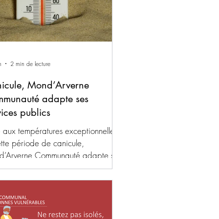
n
2 min de lecture
icule, Mond’Arverne
munauté adapte ses
vices publics
 aux températures exceptionnelles
ette période de canicule,
d’Arverne Communauté adapte ses
ices publics pour proposer des
es d’adaptation immédiates. Petite
nce & Jeunesse (EAJE, ALSH, RPE)
ité pour les familles : afin de vous
ettre de vous organiser au mieux,