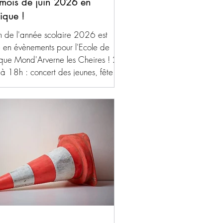
mois de juin 2026 en
ique !
in de l'année scolaire 2026 est
e en évènements pour l'Ecole de
que Mond'Arverne les Cheires ! 20
, à 18h : concert des jeunes, fête de
usique, salle Pignol à Saint-Amant-
ende 25 juin, à 18h30 : concert de
d'année des élèves, salle Dourif,
e des marronniers à Saint-Amant-
ende 27 juin, à 18h : concert de la
ale, fête du village, clos d'Issac à
-Saturnin.