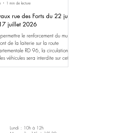
n
1 min de lecture
vaux rue des Forts du 22 juin
17 juillet 2026
 permettre le renforcement du mur
nt de la laiterie sur la route
rtementale RD 96, la circulation de
les véhicules sera interdite sur cette
 (rue des Forts) sur la commune de
ende, du 22 juin au 17 juillet 2026.
déviation sera mise en place.
Lundi : 10h à 12h