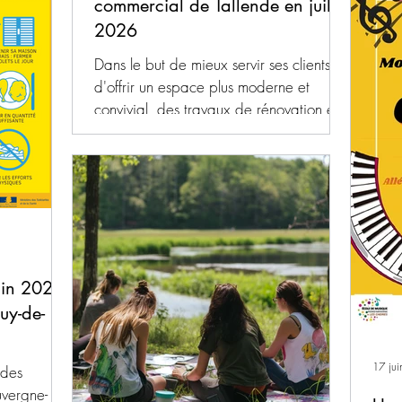
commercial de Tallende en juillet
base
inage et du
décl
2026
été pris par
d'ur
 17 juin
Dans le but de mieux servir ses clients et
chal
anentes
d'offrir un espace plus moderne et
plac
t interdit
convivial, des travaux de rénovation et
Conc
ofessionnels
d'agrandissement débutent dans le
inscr
centre commercial de Tallende.​
Intermarché sera ainsi plus grand et plus
moderne, notamment concernant les
rayons non alimentaires et en s'équipent
de caisses rapides pour réduire les
attentes. Tous les commerces restent
in 2026,
ouverts et accessibles pendant toute la
durée des travaux. Des zones de
uy-de-
chantier sont balisées pour la séc
17 jui
 des
uvergne-