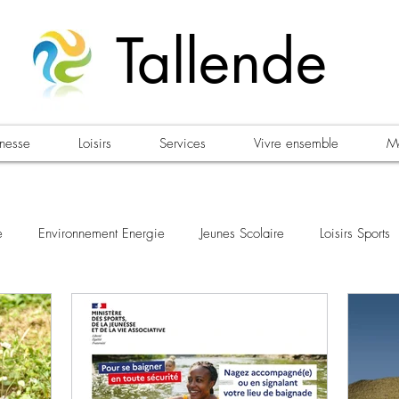
Tallende
unesse
Loisirs
Services
Vivre ensemble
Ma
e
Environnement Energie
Jeunes Scolaire
Loisirs Sports
ifestations
Urbanisme Habitat
Sécurité
Emploi
Él