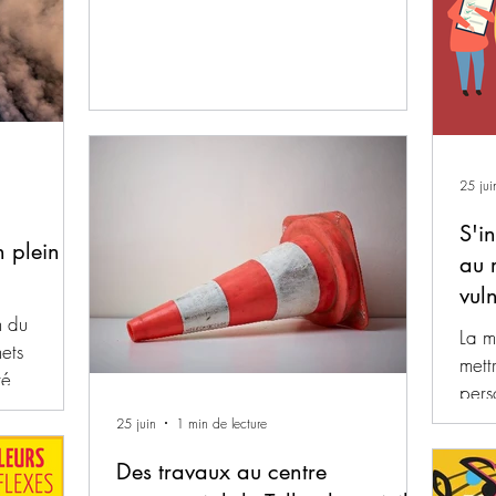
les p
id tellement
gard
. Si vous
pour
pour
Équi
gara
25 jui
S'i
n plein
au 
vul
n du
La m
hets
mett
té
pers
 des
hand
25 juin
1 min de lecture
 dans
font
ions
Des travaux au centre
tiers
is des