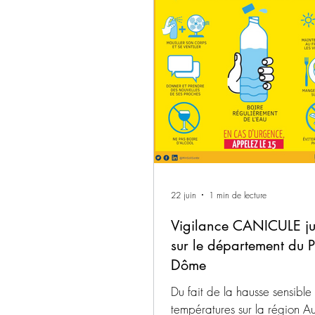
gênes possibles pour le vois
risque incendie, un arrêté a 
la préfète du Puy-de-Dôme le
2026. 1. Interdictions perm
(toute l'année) Il est strictemen
pour les particuliers et les pr
de
22 juin
1 min de lecture
Vigilance CANICULE ju
sur le département du P
Dôme
Du fait de la hausse sensible
températures sur la région A