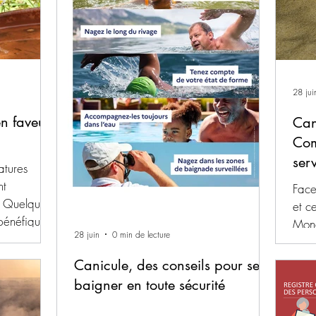
28 jui
n faveur
Can
Com
ser
atures
nt
Face
. Quelques
et c
 bénéfiques
Mon
28 juin
0 min de lecture
e d'eau dans
serv
aux puissent
mesur
Canicule, des conseils pour se
n
Enfa
baigner en toute sécurité
u, cela
Facil
arves de
perm