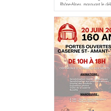
Rhône-Alpes, marquant le dé
nouvel épisode caniculaire su
Météo France lance une aler
CANICULE de niveau orang
compter du 18 juin, sur le d
du Puy-de-Dôme. Principaux c
gestes simples à adopter pou
protéger des fortes chaleurs
régulièrement de l’eau sans 
d’avoir soif Rafraîchissez-vous
vous le corps (au moins le vis
avant