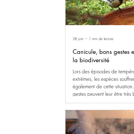
28 juin
1 min de lecture
Canicule, bons gestes e
la biodiversité
Lors des épisodes de tempér
extrêmes, les espèces souffre
également de cette situation
gestes peuvent leur être très
: Laissez une petite coupell
son jardin pour que les anim
venir boire ou se rafraichir. E
changeant régulièrement l'ea
évite le développement des l