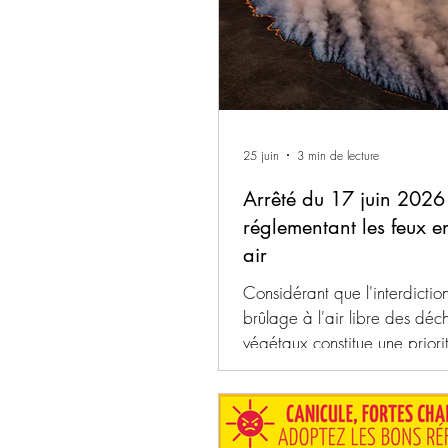
moustiques. Certains oisillons hirondelles
ou martinets sautent de leur n
la chaleur y est insupportable
trouvez à terre un
25 juin
3 min de lecture
Arrêté du 17 juin 2026
réglementant les feux e
air
Considérant que l'interdictio
brûlage à l'air libre des déc
végétaux constitue une priori
environnementale au regard
substances toxiques rejetées
l'atmosphère lors de combust
incomplètes, ainsi que vis-à-v