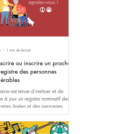
arents qui ont la possibilité de
er leurs enfants à la maison
ront le faire sans aucune facturation
 les journées concernées.
pements d'urgence : afin de
ntir
n
1 min de lecture
nscrire ou inscrire un proche
registre des personnes
nérables
airie est tenue d'instituer et de
re à jour un registre nominatif des
onnes âgées et des personnes
icapées, vivant à domicile, qui en
 la demande ou à la demande d'un
 (parents, voisins, médecin..), sur la