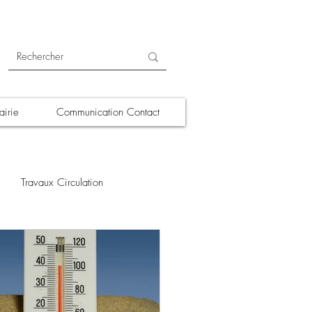
irie
Communication Contact
Travaux Circulation
ections
A la une
Déchets