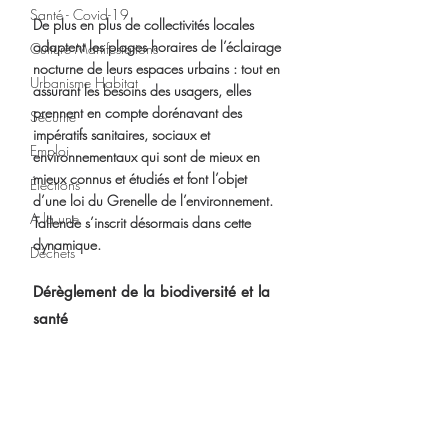
Santé - Covid-19
De plus en plus de collectivités locales 
adaptent les plages horaires de l’éclairage 
Culture Manifestations
nocturne de leurs espaces urbains : tout en 
Urbanisme Habitat
assurant les besoins des usagers, elles 
prennent en compte dorénavant des 
Sécurité
impératifs sanitaires, sociaux et 
Emploi
environnementaux qui sont de mieux en 
mieux connus et étudiés et font l’objet 
Élections
d’une loi du Grenelle de l’environnement. 
A la une
Tallende s’inscrit désormais dans cette 
dynamique.
Déchets
Dérèglement de la biodiversité et la 
santé