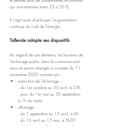
et permet ainsi de substantielles économies 
qui sont estimées entre 25 à 50 %. 
Il s’agit aussi d’anticiper l’augmentation 
continue du coût de l’énergie.
Tallende adapte ses dispositifs
Au regard de ces éléments, les horaires de 
l’éclairage public dans la commune sont 
revus et seront changés à compter du 11 
novembre 2020 comme suit : 
extinction de l'éclairage :
. du 1er octobre au 30 avril, à 23h
. puis, du 1er mai au 30 septembre, 
à 1h du matin
allumage :
. du 1 septembre au 15 avril, à 6h
. du 16 avril au 15 mai, à 5h30
. du 16 mai au 31 août : pas de 