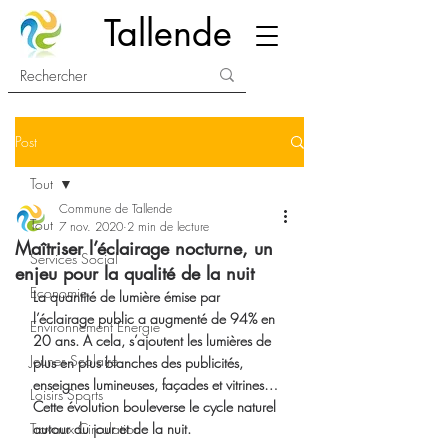
Tallende
Post
Tout
Commune de Tallende
Tout
7 nov. 2020
2 min de lecture
Maîtriser l’éclairage nocturne, un
Services Social
enjeu pour la qualité de la nuit
Economie
La quantité de lumière émise par 
l’éclairage public a augmenté de 94% en 
Environnement Energie
20 ans. A cela, s’ajoutent les lumières de 
Jeunes Scolaire
plus en plus blanches des publicités, 
enseignes lumineuses, façades et vitrines… 
Loisirs Sports
Cette évolution bouleverse le cycle naturel 
Travaux Circulation
autour du jour et de la nuit.