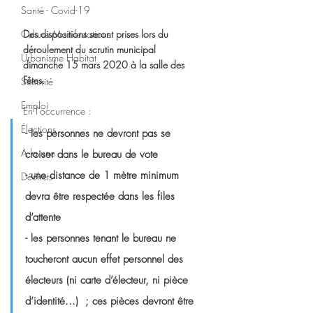
Santé - Covid-19
Des dispositions seront prises lors du 
Culture Manifestations
déroulement du scrutin municipal 
Urbanisme Habitat
dimanche 15 mars 2020 à la salle des 
Fêtes.
Sécurité
Emploi
En l’occurrence :
Élections
- les personnes ne devront pas se 
A la une
croiser dans le bureau de vote
- une distance de 1 mètre minimum 
Déchets
devra être respectée dans les files 
d’attente
- les personnes tenant le bureau ne 
toucheront aucun effet personnel des 
électeurs (ni carte d’électeur, ni pièce 
d’identité...)  ; ces pièces devront être 