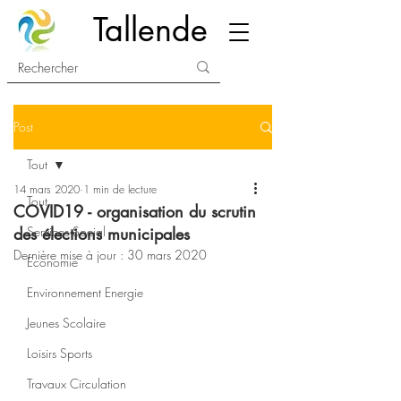
Tallende
Post
Tout
14 mars 2020
1 min de lecture
Tout
COVID19 - organisation du scrutin
des élections municipales
Services Social
Dernière mise à jour :
30 mars 2020
Economie
Environnement Energie
Jeunes Scolaire
Loisirs Sports
Travaux Circulation