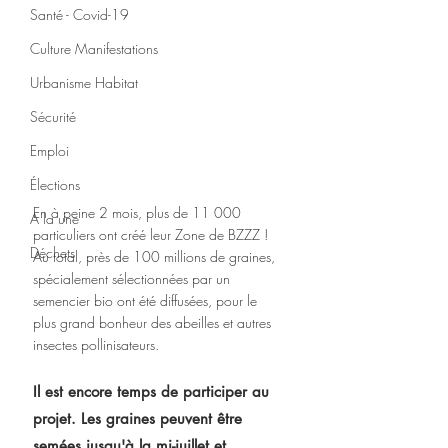
Santé - Covid-19
Culture Manifestations
Urbanisme Habitat
Sécurité
Emploi
Élections
En à peine 2 mois, plus de 11 000 
A la une
particuliers ont créé leur Zone de BZZZ ! 
Déchets
Au total, près de 100 millions de graines, 
spécialement sélectionnées par un 
semencier bio ont été diffusées, pour le 
plus grand bonheur des abeilles et autres 
insectes pollinisateurs.
Il est encore temps de participer au 
projet. Les graines peuvent être 
semées jusqu'à la mi-juillet et 