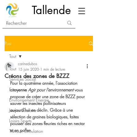
Tallende
Post
Tout
carinedubos
Tout
15 juin 2020
1 min de lecture
Créons des zones de BZZZ
Services Social
Pour la quatrième année, l'association 
Economie
citoyenne 
Agir pour l’environnement
 vous 
propose de créer une zone de BZZZ pour 
Environnement Energie
sauver les insectes pollinisateurs 
aujourd'hui en déclin. Grâce à une 
Jeunes Scolaire
sélection de graines biologiques, faites 
Loisirs Sports
pousser des zones fleuries riches en nectar 
et en pollen.
Travaux Circulation