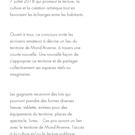
7 juillet 2018 qui promeut la lecture, la 
culture et la création artistique tout en 
favorisant les échanges entre les habitants.
Ouvert à tous, ce concours invite les 
écrivains amateurs à décrire un lieu du 
territoire de Mond'Arverne, à travers une 
courte nouvelle. Une nouvelle façon de 
s'approprier ce territoire et de partager 
collectivement ses espaces réels ou 
imaginaires.
Les gagnants recevront des lots qui 
pourront prendre des formes diverses : 
liseuse, tablette, entrées pour des 
équipements du territoire, places de 
spectacle, livres… Ces prix auront un lien 
avec le territoire de Mond’Arverne, l’accès 
à la culture et/ou la lecture publique.