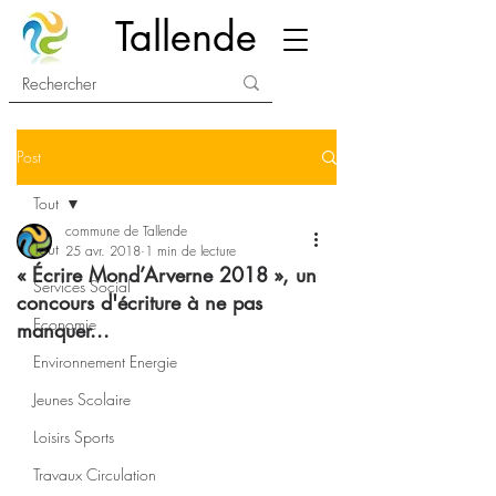
Tallende
Post
Tout
commune de Tallende
Tout
25 avr. 2018
1 min de lecture
« Écrire Mond’Arverne 2018 », un
Services Social
concours d'écriture à ne pas
Economie
manquer...
Environnement Energie
Jeunes Scolaire
Loisirs Sports
Travaux Circulation