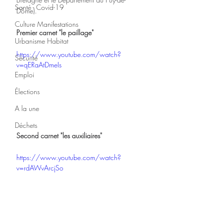
Santé - Covid-19
Dôme).
Culture Manifestations
Premier carnet "le paillage"
Urbanisme Habitat
https://www.youtube.com/watch?
Sécurité
v=qERaAtDmeIs
Emploi
Élections
A la une
Déchets
Second carnet "les auxiliaires"
https://www.youtube.com/watch?
v=rdAWvArcjSo