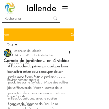
Tallende
Post
Tout
commune de Tallende
Tout
14 mars 2018
1 min de lecture
Carnets de jardinier... en 4 vidéos
Services Social
A l'approche du printemps, quelques bons 
Economie
conseils à suivre pour s'occuper de son 
jardin avec Pierre Feltz le jardinier 
(vidéos 
Environnement Energie
produites par le Syndicat Mixte des Vallées 
de la Veyre et de l'Auzon, acteur de la 
Jeunes Scolaire
protection de la ressource en eau et des 
Loisirs Sports
milieux aquatiques, avec le soutien 
financier de l'Agence de l'eau Loire 
Travaux Circulation
Bretagne et le Département du Puy-de-