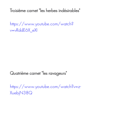
Troisième carnet "les herbes indésirables"
https://www.youtube.com/watch?
v=vRddE6X_eXI
Quatrième carnet "les ravageurs"
https://www.youtube.com/watch?v=z-
XuebjN38Q