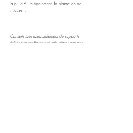
la pluie.​A lire également, la plantation de 
vivaces...
Conseils tirés essentiellement de supports 
édités par les Parcs naturels régionaux des 
Monts d'Ardèche. et des Caps et Marais 
d'Opale.
Posts récents
Voir tout