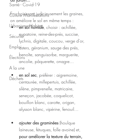
Santé - Covid-19
En choisissant judicieusement les graines, 
Culture Manifestations
on améliore le sol en même temps : 
Urbanisme Habitat
en sol humide
, choisir : achillée, 
eupatoire, reine-des-prés, succise, 
Sécurité
lychnis, digitale, coucou, verge d’or, 
Emploi
asters, géranium, sauge des prés, 
benoîte, sanguisorbe, marguerite, 
Élections
ancolie, pâquerette, onagre… 
A la une
en sol sec
, préférer : aigremoine, 
Déchets
centaurée, millepertuis, achillée, 
silène, pimprenelle, matricaire, 
seneçon, jacobée, coquelicot, 
bouillon blanc, carotte, origan, 
alysson blanc, vipérine, fenouil…
ajouter des graminées
 (houlque 
laineuse, fétuques, folle avoine) et, 
pour améliorer la texture du terrain, 