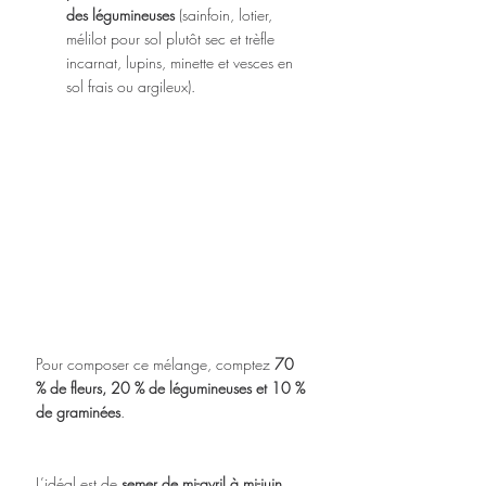
des légumineuses
 (sainfoin, lotier, 
mélilot pour sol plutôt sec et trèfle 
incarnat, lupins, minette et vesces en 
sol frais ou argileux). 
Pour composer ce mélange, comptez 
70 
% de fleurs, 20 % de légumineuses et 10 % 
de graminées
.
L’idéal est de 
semer de mi-avril à mi-juin