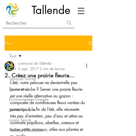
Tallende
Post
Tout
commune de Tallende
Tout
2 sept. 2017
2 min de lecture
2. Créez une prairie fleurie...
Services Social
L'été, votre pelouse ne devient-elle pas 
Economie
jaune et sèche ? Semer une prairie fleurie 
est une réelle alternative au gazon : 
Environnement Energie
composée de nombreuses fleurs variées du 
printemps à la fin de l'été, elle nécessite 
Jeunes Scolaire
très peu d'entretien, peu d'eau et attire au 
Loisirs Sports
contraire papillons, abeilles, oiseaux et 
autres petits animaux, utiles aux plantes et 
Travaux Circulation
au jardin...