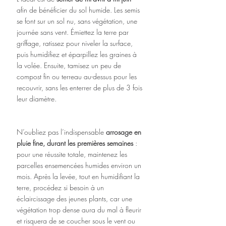
afin de bénéficier du sol humide. Les semis 
se font sur un sol nu, sans végétation, une 
journée sans vent. Émiettez la terre par 
griffage, ratissez pour niveler la surface, 
puis humidifiez et éparpillez les graines à 
la volée. Ensuite, tamisez un peu de 
compost fin ou terreau au-dessus pour les 
recouvrir, sans les enterrer de plus de 3 fois 
leur diamètre.
N’oubliez pas l’indispensable 
arrosage en 
pluie fine, durant les premières semaines
 : 
pour une réussite totale, maintenez les 
parcelles ensemencées humides environ un 
mois. Après la levée, tout en humidifiant la 
terre, procédez si besoin à un 
éclaircissage des jeunes plants, car une 
végétation trop dense aura du mal à fleurir 
et risquera de se coucher sous le vent ou 