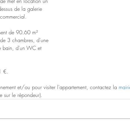
de met en location un 
dessus de la galerie 
commercial. 
ement de 90.60 m² 
 de 3 chambres, d'une 
de bain, d'un WC et 
1 €.
gnement et/ou pour visiter l'appartement, contactez la 
mairi
e sur le répondeur).