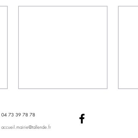
04 73 39 78 78​
accueil.mairie@tallende.fr