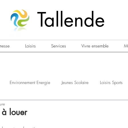
Tallende
unesse
Loisirs
Services
Vivre ensemble
Ma
Environnement Energie
Jeunes Scolaire
Loisirs Sports
ure
estations
Urbanisme Habitat
Sécurité
Emploi
Élec
à louer