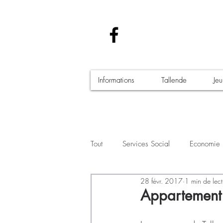
Informations
Tallende
Je
Tout
Services Social
Economie
28 févr. 2017
1 min de lect
Santé - Covid-19
Culture Manif
Appartement 