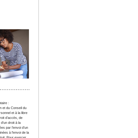
aire : 
 et du Conseil du 
nnel et à la libre 
it d’accès, de 
'un droit à la 
es par l’envoi d’un 
nées à l'envoi de la 
uit. 
Pour exercer 