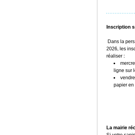
Inscription s
Dans la pers
2026, les insc
réaliser : 
mercred
ligne sur l
vendred
papier en 
La mairie ré
Si votre sapin