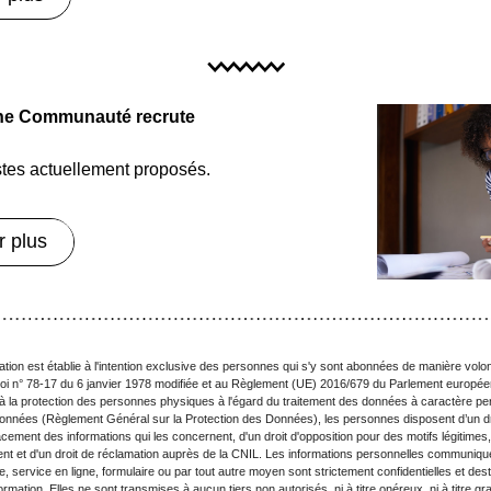
ne Communauté recrute
stes actuellement proposés
.
r plus
atio
n est établie à l'intention exclusive des personnes qui s'y sont abonnées
 de manière volont
oi n° 78-17 du 6 janvier 1978 modifiée et au Règlement (UE) 2016/679 du Parlement européen
f à la protection des personnes physiques à l'égard du traitement des données à caractère perso
données (Règlement Général sur la Protection des Données), les personnes disposent d’un dro
ffacement des informations qui les concernent, d'un droit d'opposition pour des motifs légitimes, d
ement et d'un droit de réclamation auprès de la CNIL. Les informations personnelles communiqué
e, service en ligne, formulaire ou par tout autre moyen sont strictement confidentielles et desti
ormation. Elles ne sont transmises à aucun tiers non autorisés, ni à titre onéreux, ni à titre grat