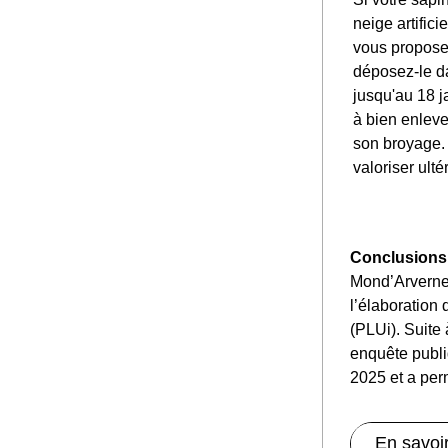
neige artifici
vous proposen
déposez-le da
jusqu'au 18 ja
à bien enlever
son broyage. 
valoriser ult
Conclusions 
Mond’Arverne
l’élaboration
(PLUi). Suite 
enquête publi
2025 et a perm
En savoir