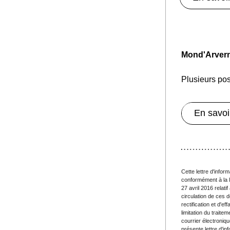
Mond'Arver
Plusieurs po
En savoi
Cette lettre d'inf
orm
conformément à la l
27 avril 2016 relati
circulation de ces 
rectification et d'e
limitation du trait
courrier électroniqu
présente lettre d'inf