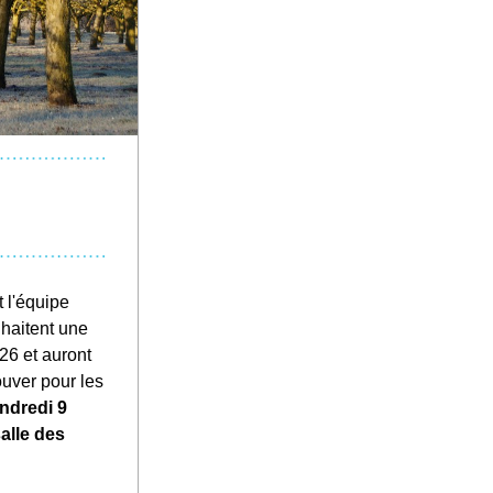
 l'équipe 
aitent une 
6 et auront 
le plaisir à vous retrouver pour les 
dredi 9 
alle des 