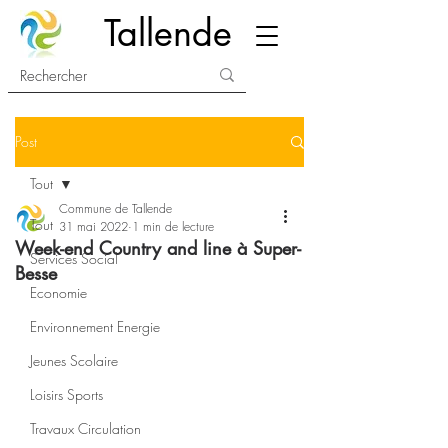
Tallende
Post
Tout
Commune de Tallende
Tout
31 mai 2022
1 min de lecture
Week-end Country and line à Super-
Services Social
Besse
Economie
Environnement Energie
Jeunes Scolaire
Loisirs Sports
Travaux Circulation