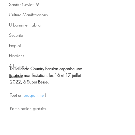
Santé - Covid-19
Culture Manifestations
Urbanisme Habitat
Sécurité
Emploi
Élections
A la une
Le Tallende Country Passion organise une 
grande manifestation, les 16 et 17 juillet 
Déchets
2022, à Super-Besse.
Tout un 
programme
 ! 
Participation gratuite.