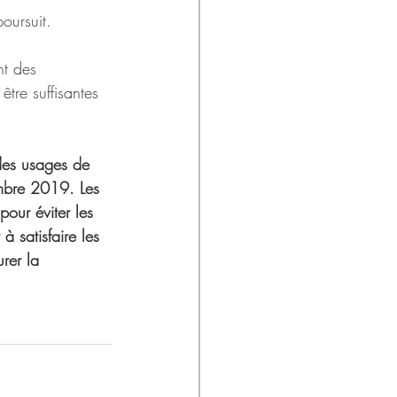
oursuit.
nt des 
tre suffisantes
 des usages de 
mbre 2019. Les 
our éviter les 
à satisfaire les 
rer la 