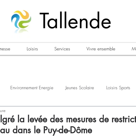
Tallende
unesse
Loisirs
Services
Vivre ensemble
Ma
Environnement Energie
Jeunes Scolaire
Loisirs Sports
ture
estations
Urbanisme Habitat
Sécurité
Emploi
Élec
gré la levée des mesures de restric
eau dans le Puy-de-Dôme