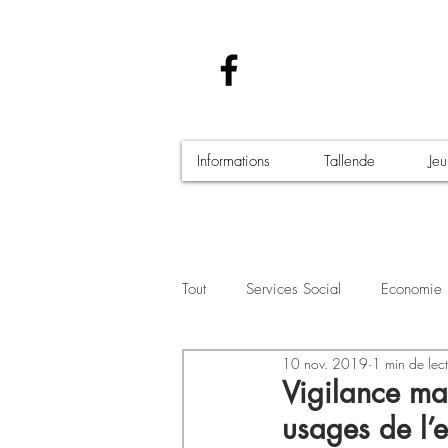
Informations
Tallende
Je
Tout
Services Social
Economie
10 nov. 2019
1 min de lec
Santé - Covid-19
Culture Manif
Vigilance mal
usages de l’