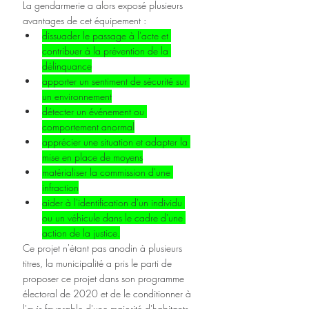
La gendarmerie a alors exposé plusieurs 
avantages de cet équipement :
dissuader le passage à l'acte et 
contribuer à la prévention de la 
délinquance
apporter un sentiment de sécurité sur 
un environnement
détecter un événement ou 
comportement anormal
apprécier une situation et adapter la 
mise en place de moyens
matérialiser la commission d'une 
infraction
aider à l'identification d'un individu 
ou un véhicule dans le cadre d'une 
action de la justice.
Ce projet n'étant pas anodin à plusieurs 
titres, la municipalité a pris le parti de 
proposer ce projet dans son programme 
électoral de 2020 et de le conditionner à 
l'avis favorable d'une majorité d'habitants. 