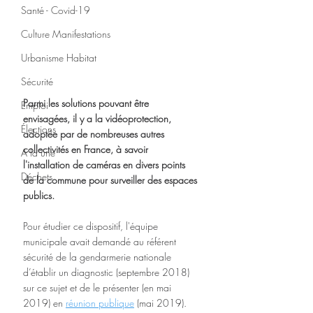
Santé - Covid-19
Culture Manifestations
Urbanisme Habitat
Sécurité
Parmi les solutions pouvant être 
Emploi
envisagées, il y a la vidéoprotection, 
Élections
adoptée par de nombreuses autres 
collectivités en France, à savoir 
A la une
l'installation de caméras en divers points 
Déchets
de la commune pour surveiller des espaces 
publics. 
Pour étudier ce dispositif, l'équipe 
municipale avait demandé au référent 
sécurité de la gendarmerie nationale 
d’établir un diagnostic (septembre 2018) 
sur ce sujet et de le présenter (en mai 
2019) en 
réunion publique
 (mai 2019). 