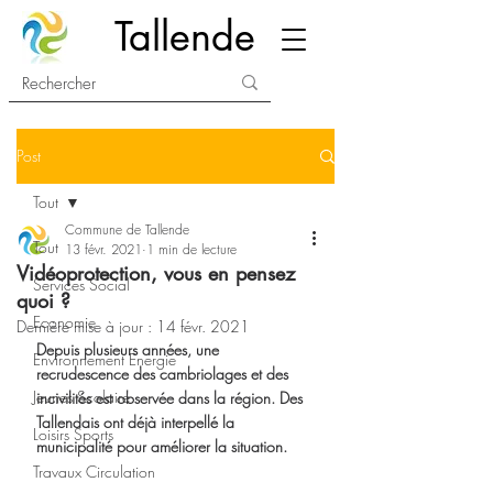
Tallende
Post
Tout
Commune de Tallende
Tout
13 févr. 2021
1 min de lecture
Vidéoprotection, vous en pensez
Services Social
quoi ?
Economie
Dernière mise à jour :
14 févr. 2021
Depuis plusieurs années, une 
Environnement Energie
recrudescence des cambriolages et des 
Jeunes Scolaire
incivilités est observée dans la région. Des 
Tallendais ont déjà interpellé la 
Loisirs Sports
municipalité pour améliorer la situation. 
Travaux Circulation