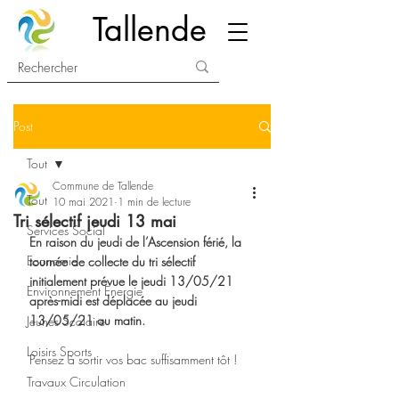
Tallende
Post
Tout
Commune de Tallende
Tout
10 mai 2021
1 min de lecture
Tri sélectif jeudi 13 mai
Services Social
En raison du jeudi de l’Ascension férié, la 
Economie
tournée de collecte du tri sélectif 
initialement prévue le jeudi 13/05/21 
Environnement Energie
après-midi est déplacée au jeudi 
13/05/21 au matin.
Jeunes Scolaire
Loisirs Sports
Pensez à sortir vos bac suffisamment tôt !
Travaux Circulation