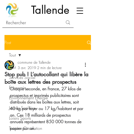
Tallende
Post
Tout
commune de Tallende
Tout
3 avr. 2019
2 min de lecture
Stop pub ! L’autocollant qui libère la
Services Social
boîte aux lettres des prospectus
Economie
Chaque seconde, en France, 27 kilos de 
prospectus et imprimés publicitaires sont 
Environnement Energie
distribués dans les boîtes aux lettres, soit 
Jeunes Scolaire
40 kg par foyer ou 17 kg/habitant et par 
an. Ces 18 milliards de prospectus 
Loisirs Sports
annuels représentent 850 000 tonnes de 
Travaux Circulation
papier par an.