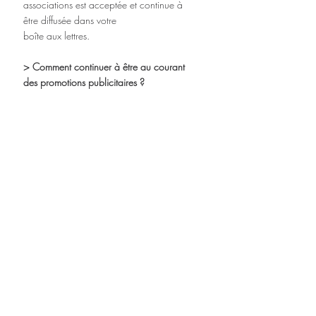
associations est acceptée et continue à 
être diffusée dans votre
boîte aux lettres.
> Comment continuer à être au courant 
des promotions publicitaires ?
Demandez à vos enseignes préférées de 
vous envoyer leurs informations 
publicitaires par newsletters.
Posts récents
Voir tout