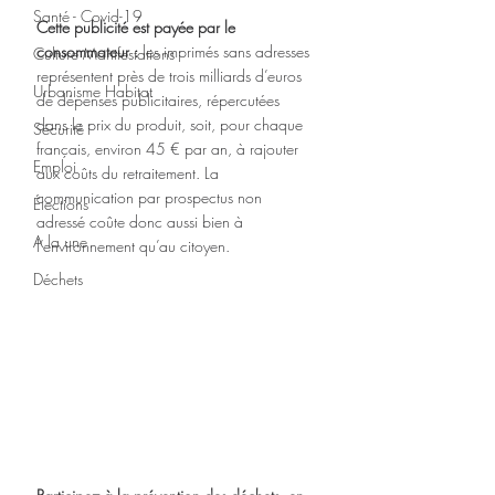
Santé - Covid-19
Cette publicité est payée par le 
consommateur :
 les imprimés sans adresses 
Culture Manifestations
représentent près de trois milliards d’euros 
Urbanisme Habitat
de dépenses publicitaires, répercutées 
dans le prix du produit, soit, pour chaque 
Sécurité
français, environ 45 € par an, à rajouter 
Emploi
aux coûts du retraitement. La 
communication par prospectus non 
Élections
adressé coûte donc aussi bien à 
A la une
l’environnement qu’au citoyen. 
Déchets