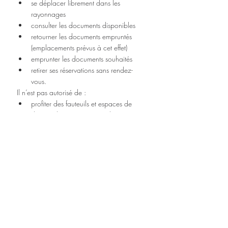
se déplacer librement dans les 
rayonnages
consulter les documents disponibles
retourner les documents empruntés 
(emplacements prévus à cet effet)
emprunter les documents souhaités
retirer ses réservations sans rendez-
vous.
Il n’est pas autorisé de : 
profiter des fauteuils et espaces de 
détente, lecture et convivialité
venir en groupe
assister à des animations.
Santé - Covid-19
Culture Manifestations
Posts récents
Voir tout