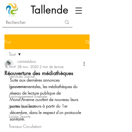
Tallende
Post
Tout
carinedubos
Tout
28 nov. 2020
2 min de lecture
Réouverture des médiathèques
Services Social
Suite aux dernières annonces 
Economie
gouvernementales, les médiathèques du 
réseau de lecture publique de 
Environnement Energie
Mond'Arverne ouvrent de nouveau leurs 
portes aux lecteurs à partir du 1er 
Jeunes Scolaire
décembre, dans le respect d'un protocole 
Loisirs Sports
sanitaire.
Travaux Circulation