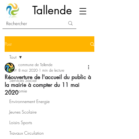
Tallende
Post
Tout
commune de Tallende
Tout
8 mai 2020
1 min de lecture
Réouverture de l'accueil du public à
Services Social
la mairie à compter du 11 mai
Economie
2020
Environnement Energie
Jeunes Scolaire
Loisirs Sports
Travaux Circulation