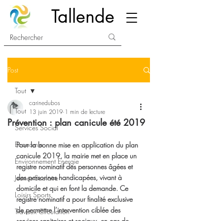
Tallende
Post
Tout
carinedubos
Tout
13 juin 2019
1 min de lecture
Prévention : plan canicule été 2019
Services Social
Economie
Pour la bonne mise en application du plan 
canicule 2019, la mairie met en place un 
Environnement Energie
registre nominatif des personnes âgées et 
des personnes handicapées, vivant à 
Jeunes Scolaire
domicile et qui en font la demande. Ce 
Loisirs Sports
registre nominatif a pour finalité exclusive 
de permettre l’intervention ciblée des 
Travaux Circulation
services sanitaires et sociaux, en cas de 