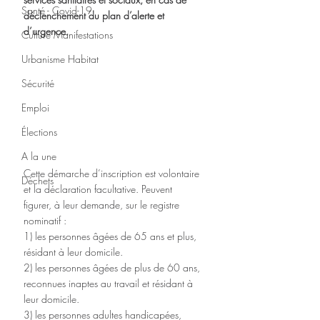
Santé - Covid-19
déclenchement du plan d’alerte et 
d’urgence.
Culture Manifestations
Urbanisme Habitat
Sécurité
Emploi
Élections
A la une
Cette démarche d’inscription est volontaire 
Déchets
et la déclaration facultative. Peuvent 
figurer, à leur demande, sur le registre 
nominatif :
1) les personnes âgées de 65 ans et plus, 
résidant à leur domicile.
2) les personnes âgées de plus de 60 ans, 
reconnues inaptes au travail et résidant à 
leur domicile.
3) les personnes adultes handicapées, 