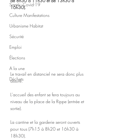
de 8h30 à 11h30 et de 13h30 à 
Santé - Covid-19
16h30). 
Culture Manifestations
Urbanisme Habitat
Sécurité
Emploi
Élections
A la une
Le travail en distanciel ne sera donc plus 
Déchets
assuré.
L'accueil des enfant se fera toujours au 
niveau de la place de la Rippe (entrée et 
sortie).
La cantine et la garderie seront ouverts 
pour tous (7h15 à 8h20 et 16h30 à 
18h30).