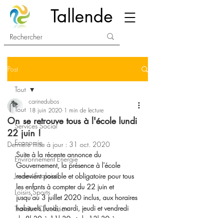
Tallende
Post
Tout
carinedubos
Tout
18 juin 2020
1 min de lecture
On se retrouve tous à l'école lundi
Services Social
22 juin !
Economie
Dernière mise à jour :
31 oct. 2020
Suite à la récente annonce du 
Environnement Energie
Gouvernement, la présence à l'école 
Jeunes Scolaire
redevient possible et obligatoire pour tous 
les enfants à compter du 22 juin et 
Loisirs Sports
jusqu'au 3 juillet 2020 inclus, aux horaires 
habituels (lundi, mardi, jeudi et vendredi 
Travaux Circulation