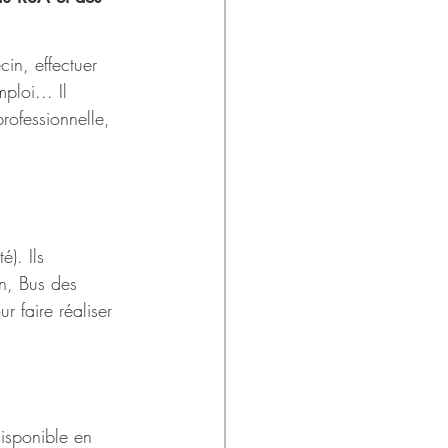
in, effectuer 
loi... Il 
rofessionnelle, 
). Ils 
in, Bus des 
 faire réaliser 
isponible en 