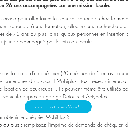
de 26 ans accompagnées par une mission locale.
service pour aller faires les course, se rendre chez le médec
on, se rendre à une formation, effectuer une recherche d'emp
es de 75 ans ou plus, ainsi qu'aux personnes en insertion p
ou jeune accompagné par la mission locale.
sous la forme d'un chéquier (20 chèques de 3 euros parunité
s partenaires du dispositif Mobiplus : taxi, réseau interurba
location de deux-roues... Ils peuvent même être utilisés pour
n véhicule auprès du garage Détours et Actypoles.
Liste des partenaires MobiPlus
ter obtenir le chéquier MobiPlus ?
 ou plus :
 remplissez l'imprimé de demande de chéquier, d