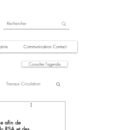
irie
Communication Contact
Consulter l'agenda
Travaux Circulation
tions
A la une
e afin de 
du RSA et des 