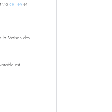
t via 
ce lien
 et 
ns la Maison des 
.
orable est 