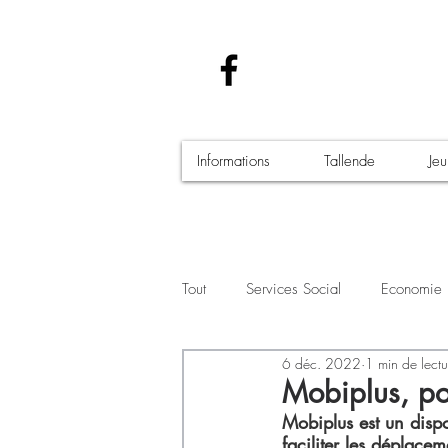
Informations
Tallende
Je
Tout
Services Social
Economie
6 déc. 2022
1 min de lectu
Santé - Covid-19
Culture Manif
Mobiplus, po
Mobiplus est un disp
faciliter les déplace