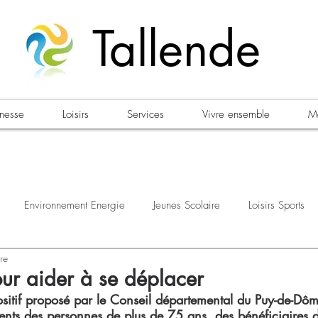
Tallende
unesse
Loisirs
Services
Vivre ensemble
Ma
Environnement Energie
Jeunes Scolaire
Loisirs Sports
re
estations
Urbanisme Habitat
Sécurité
Emploi
Élec
ur aider à se déplacer
ositif proposé par le Conseil départemental du Puy-de-Dôm
ments des personnes de plus de 75 ans, des bénéficiaires 