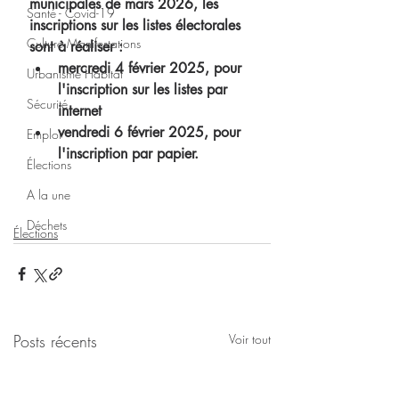
municipales de mars 2026, les 
Santé - Covid-19
inscriptions sur les listes 
électorales 
Culture Manifestations
sont à réaliser :
mercredi 4 février 2025, pour 
Urbanisme Habitat
l'inscription sur les listes par 
Sécurité
internet
vendredi 6 février 2025, pour 
Emploi
l'inscription par papier.
Élections
A la une
Déchets
Élections
Posts récents
Voir tout