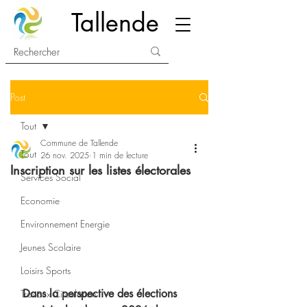
Tallende
Post
Tout
Commune de Tallende
Tout
26 nov. 2025
1 min de lecture
Inscription sur les listes électorales
Services Social
Economie
Environnement Energie
Jeunes Scolaire
Loisirs Sports
Dans la perspective des élections 
Travaux Circulation