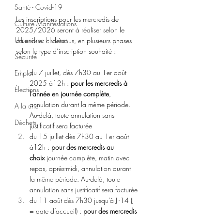
Santé - Covid-19
Les inscriptions pour les mercredis de 
Culture Manifestations
2025/2026 seront à réaliser selon le 
Urbanisme Habitat
calendrier ci-dessous, en plusieurs phases 
selon le type d’inscription souhaité :
Sécurité
du 7 juillet, dès 7h30 au 1er août 
Emploi
2025 à12h : 
pour les mercredis à 
Élections
l’année en journée complète
, 
annulation durant la même période. 
A la une
Au-delà, toute annulation sans 
Déchets
justificatif sera facturée
du 15 juillet dès 7h30 au 1er août 
à12h : 
pour des mercredis au 
choix
 journée complète, matin avec 
repas, après-midi, annulation durant 
la même période. Au-delà, toute 
annulation sans justificatif sera facturée
du 11 août dès 7h30 jusqu’à J -14 (J 
= date d’accueil) : 
pour des mercredis 