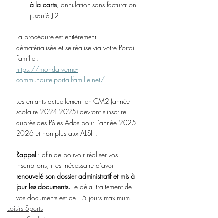
à la carte
, annulation sans facturation 
jusqu’à J-21
La procédure est entièrement 
dématérialisée et se réalise via votre Portail 
Famille :
https://mondarverne-
communaute.portailfamille.net/
Les enfants actuellement en CM2 (année 
scolaire 2024-2025) devront s'inscrire 
auprès des Pôles Ados pour l'année 2025-
2026 et non plus aux ALSH.
Rappel
 : afin de pouvoir réaliser vos 
inscriptions, il est nécessaire d’avoir 
renouvelé son dossier administratif et mis à 
jour les documents.
 Le délai traitement de 
vos documents est de 15 jours maximum.
Loisirs Sports