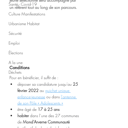
jeune sélectionné sera accompagné par 
Santé - Covid-19
un référent tout au long de son parcours.
Culture Manifestations
Urbanisme Habitat
Sécurité
Emploi
Élections
A la une
Conditions
Déchets
Pour en bénéficier, il suffit de :
déposer sa candidature jusqu’au 
25 
février 2022
 au 
guichet unique 
enfance-jeunesse
 ou dans 
l'antenne 
de son Pôle « Adolescents »
être âgé de 
17 à 25 ans
habiter
 dans l’une des 27 communes 
de 
Mond’Arverne Communauté