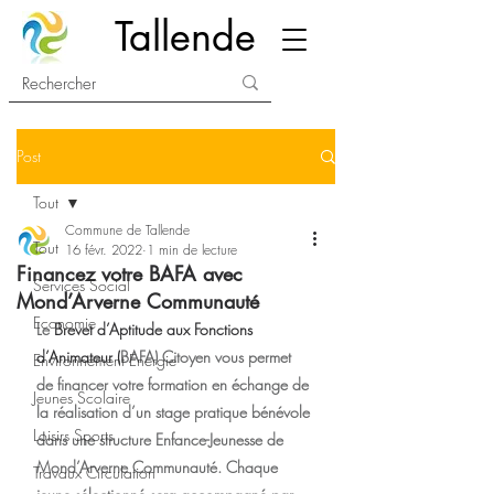
Tallende
Post
Tout
Commune de Tallende
Tout
16 févr. 2022
1 min de lecture
Financez votre BAFA avec
Services Social
Mond’Arverne Communauté
Economie
Le 
Brevet d’Aptitude aux Fonctions 
d’Animateur (
BAFA) Citoyen vous permet 
Environnement Energie
de financer votre formation en échange de 
Jeunes Scolaire
la réalisation d’un stage pratique bénévole 
Loisirs Sports
dans une structure Enfance-Jeunesse de 
Mond’Arverne Communauté. Chaque 
Travaux Circulation