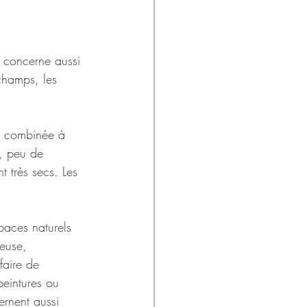
 concerne aussi 
champs, les 
e, combinée à 
t, peu de 
t très secs. Les 
paces naturels 
euse, 
faire de 
eintures ou 
ernent aussi 