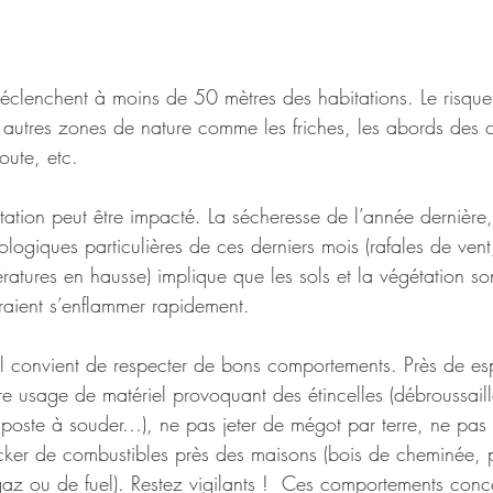
éclenchent à moins de 50 mètres des habitations. Le risque
es autres zones de nature comme les friches, les abords des 
oute, etc. 
tation peut être impacté. La sécheresse de l’année dernièr
logiques particulières de ces derniers mois (rafales de ven
ératures en hausse) implique que les sols et la végétation son
raient s’enflammer rapidement. 
, il convient de respecter de bons comportements. Près de es
re usage de matériel provoquant des étincelles (débroussaill
poste à souder…), ne pas jeter de mégot par terre, ne pas 
ker de combustibles près des maisons (bois de cheminée, p
gaz ou de fuel). Restez vigilants !  Ces comportements conc