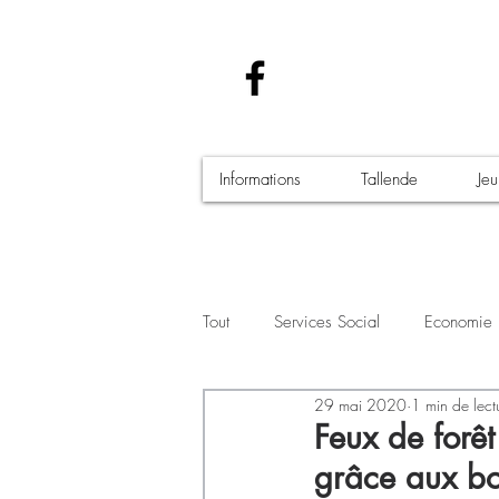
Informations
Tallende
Je
Tout
Services Social
Economie
29 mai 2020
1 min de lect
Santé - Covid-19
Culture Manif
Feux de forêt
grâce aux bo