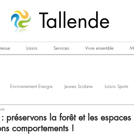
Tallende
unesse
Loisirs
Services
Vivre ensemble
Ma
Environnement Energie
Jeunes Scolaire
Loisirs Sports
ure
estations
Urbanisme Habitat
Sécurité
Emploi
Élec
 : préservons la forêt et les espaces 
ns comportements !