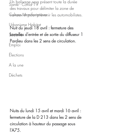
Un balisage sera présent toute la durée 
Santé - Covid-19
des travaux pour délimiter la zone de 
Culture Manifestations
travaux et pour prévenir les automobilistes.
Urbanisme Habitat
Nuit du jeudi 18 avril : fermeture des 
bretelles d’entrée et de sortie du diffuseur 1 
Sécurité
Pardieu dans les 2 sens de circulation.
Emploi
Élections
A la une
Déchets
Nuits du lundi 15 avril et mardi 16 avril : 
fermeture de la D 213 dans les 2 sens de 
circulation à hauteur du passage sous 
l’A75.