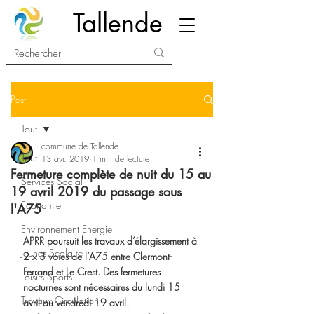
Tallende
Post
Tout
commune de Tallende
Tout
13 avr. 2019
1 min de lecture
Fermeture complète de nuit du 15 au
Services Social
19 avril 2019 du passage sous
Economie
l'A75
Environnement Energie
APRR poursuit les travaux d’élargissement à 
Jeunes Scolaire
2 x 3 voies de l’A75 entre Clermont-
Ferrand et Le Crest. Des fermetures 
Loisirs Sports
nocturnes sont nécessaires du lundi 15 
Travaux Circulation
avril au vendredi 19 avril. 