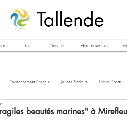
Tallende
unesse
Loisirs
Services
Vivre ensemble
Ma
Environnement Energie
Jeunes Scolaire
Loisirs Sports
re
estations
Urbanisme Habitat
Sécurité
Emploi
Élec
ragiles beautés marines" à Mirefleu