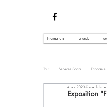
Informations
Tallende
Je
Tout
Services Social
Economie
4 mai 2023
0 min de lectu
Santé - Covid-19
Culture Manif
Exposition "F