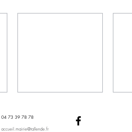
04 73 39 78 78​
accueil.mairie@tallende.fr