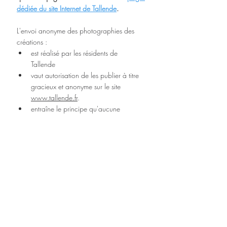
dédiée du site Internet de Tallende
.
L'envoi anonyme des photographies des 
créations :
est réalisé par les résidents de 
Tallende 
vaut autorisation de les publier à titre 
gracieux et anonyme sur le site 
www.tallende.fr
. 
entraîne le principe qu'aucune 
réclamation de droit ne pourra être 
adressée à la commune de Tallende 
suite à la publication de ces œuvres 
sur ce site Internet. 
Posts récents
Voir tout