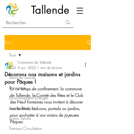
Tallende
Post
Tout
Commune de Tallende
Tout
9 avr. 2020
1 min de lecture
Décorons nos maisons et jardins
Services Social
pour Pâques !
Economie
En ce temps de confinement, la commune 
de Tallende, le Comité des Fêtes et le Club 
Environnement Energie
des Neuf Fontaines vous invitent à décorer 
Jeunes Scolaire
vos fenêtres, balcons, portails ou jardins, 
pour souhaiter à vos voisins de joyeuses 
Loisirs Sports
Pâques.
Travaux Circulation