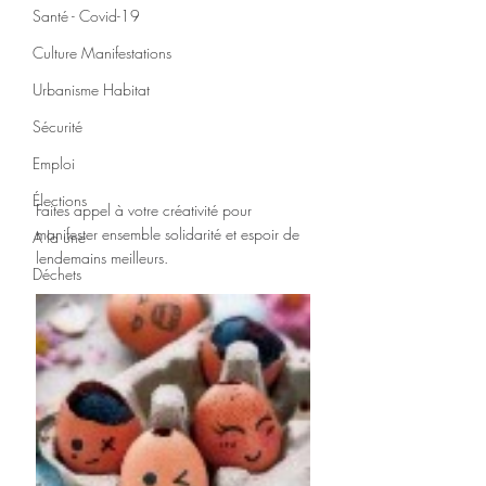
Santé - Covid-19
Culture Manifestations
Urbanisme Habitat
Sécurité
Emploi
Élections
Faites appel à votre créativité pour 
manifester ensemble solidarité et espoir de 
A la une
lendemains meilleurs. 
Déchets