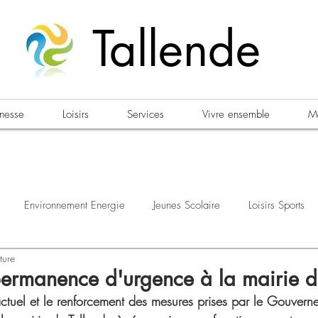
Tallende
unesse
Loisirs
Services
Vivre ensemble
Ma
Environnement Energie
Jeunes Scolaire
Loisirs Sports
ture
estations
Urbanisme Habitat
Sécurité
Emploi
Élec
rmanence d'urgence à la mairie d
 actuel et le renforcement des mesures prises par le Gouvern