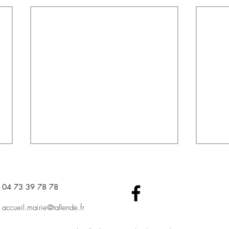
04 73 39 78 78​
accueil.mairie@tallende.fr