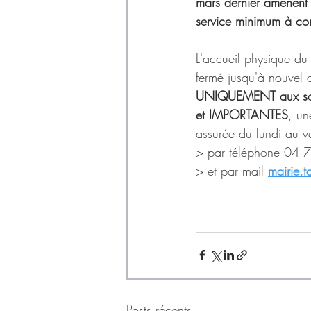
Déchets
mars dernier amènent 
service minimum à c
L'accueil physique du 
fermé jusqu'à nouvel 
UNIQUEMENT aux sol
et IMPORTANTES
, un
assurée du lundi au 
> par téléphone 04 
> et par mail 
mairie.t
Posts récents