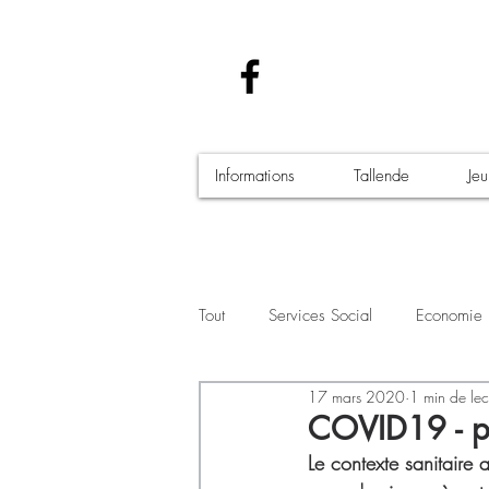
Informations
Tallende
Je
Tout
Services Social
Economie
17 mars 2020
1 min de lec
Santé - Covid-19
Culture Manif
COVID19 - pe
Le contexte sanitaire