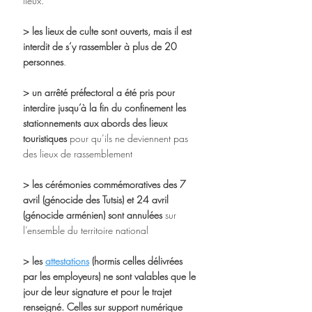
lieux.
> les lieux de culte sont ouverts, mais il est 
interdit de s’y rassembler à plus de 20 
personnes
. 
> un arrêté préfectoral a été pris pour 
interdire jusqu’à la fin du confinement les 
stationnements aux abords des lieux 
touristiques
 pour qu’ils ne deviennent pas 
des lieux de rassemblement 
> les cérémonies commémoratives des 7 
avril (génocide des Tutsis) et 24 avril 
(génocide arménien) sont annulées
 sur 
l’ensemble du territoire national
> les 
attestations
 (hormis celles délivrées 
par les employeurs) ne sont valables que le 
jour de leur signature et pour le trajet 
renseigné. Celles sur support numérique 