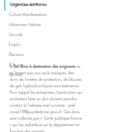
Santé - Covid-19
Urgences sanitaires
Culture Manifestations
Urbanisme Habitat
Sécurité
Emploi
Élections
A la une
> Les dons à destination des soignants
 ne 
se limitent pas aux seuls masques, des 
Déchets
dons de lunettes de protection, de blouses, 
de gels hydroalcooliques sont bienvenus. 
Pour rappel les entreprises /particuliers qui 
souhaitent faire un don doivent prendre 
contact à l’adresse mail suivante : pref-
covid19@puy-dedome.gouv.fr. Ces dons 
sont collectés par « Santé publique France 
» qui les redistribue sur le département en 
fonction des priorités. 