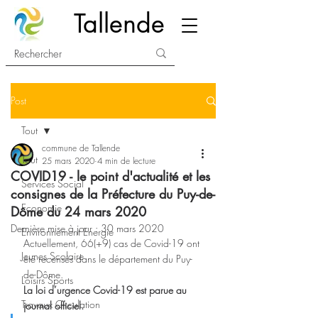
Tallende
Post
Tout
commune de Tallende
Tout
25 mars 2020
4 min de lecture
COVID19 - le point d'actualité et les
Services Social
consignes de la Préfecture du Puy-de-
Economie
Dôme du 24 mars 2020
Dernière mise à jour :
30 mars 2020
Environnement Energie
Actuellement, 66(+9) cas de Covid-19 ont 
Jeunes Scolaire
été recensés dans le département du Puy-
de-Dôme. 
Loisirs Sports
La loi d’urgence Covid-19 est parue au 
Travaux Circulation
journal officiel.