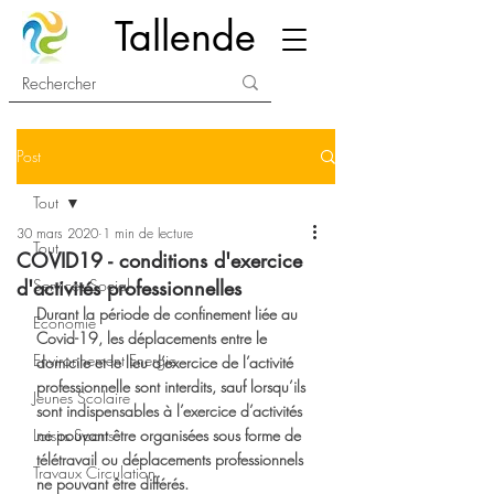
Tallende
Post
Tout
30 mars 2020
1 min de lecture
Tout
COVID19 - conditions d'exercice
d'activités professionnelles
Services Social
Durant la période de confinement liée au 
Economie
Covid-19, les déplacements entre le 
Environnement Energie
domicile et le lieu d’exercice de l’activité 
professionnelle sont interdits, sauf lorsqu’ils 
Jeunes Scolaire
sont indispensables à l’exercice d’activités 
Loisirs Sports
ne pouvant être organisées sous forme de 
télétravail ou déplacements professionnels 
Travaux Circulation
ne pouvant être différés.