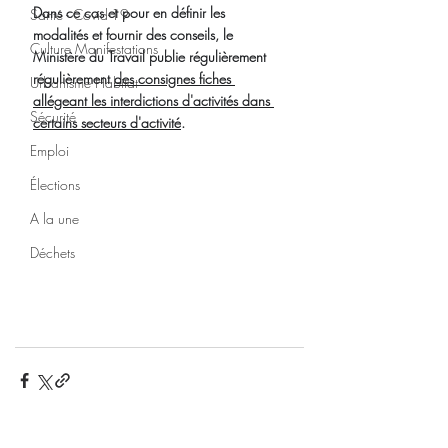
Dans ce cas et pour en définir les 
Santé - Covid-19
modalités et fournir des conseils, le 
Culture Manifestations
Ministère du Travail publie régulièrement 
régulièrement 
des consignes fiches 
Urbanisme Habitat
allégeant les interdictions d'activités dans 
Sécurité
certains secteurs d'activité
.
Emploi
Élections
A la une
Déchets