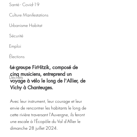
Santé - Covid-19
Culture Manifestations
Urbanisme Habitat
Sécurité
Emploi
Élections
A la une
Le groupe FirHitzik, composé de 
cinq musiciens, entreprend un 
Déchets
voyage à vélo le long de l'Allier, de 
Vichy à Chanteuges. 
Avec leur instrument, leur courage et leur 
envie de rencontrer les habitants le long de 
cette rivière traversant l'Auvergne, ils feront 
une escale à l'Écopôle du Val d'Allier le 
dimanche 28 juillet 2024. 