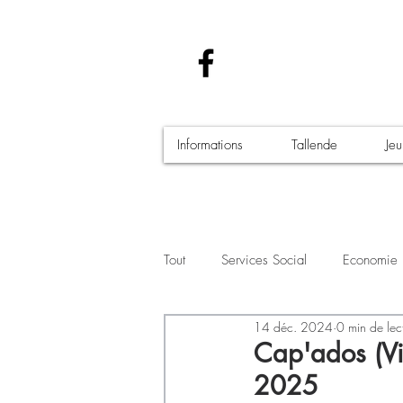
Informations
Tallende
Je
Tout
Services Social
Economie
14 déc. 2024
0 min de lec
Santé - Covid-19
Culture Manif
Cap'ados (Vic
2025