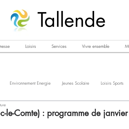
Tallende
unesse
Loisirs
Services
Vivre ensemble
Ma
Environnement Energie
Jeunes Scolaire
Loisirs Sports
ture
estations
Urbanisme Habitat
Sécurité
Emploi
Élec
-le-Comte) : programme de janvier -