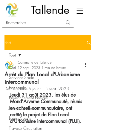
Tallende
Post
Tout
Commune de Tallende
Tout
12 sept. 2023
1 min de lecture
Arrêt du Plan Local d'Urbanisme
Services Social
intercommunal
Economie
Dernière mise à jour :
15 sept. 2023
Jeudi 31 août 2023, les élus de 
Environnement Energie
Mond'Arverne Communauté, réunis 
Jeunes Scolaire
en conseil communautaire, ont 
arrêté le projet de Plan Local 
Loisirs Sports
d'Urbanisme intercommunal (PLUi).
Travaux Circulation