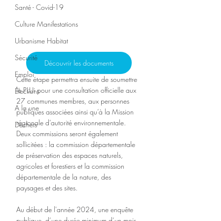
Santé - Covid-19
Culture Manifestations
Urbanisme Habitat
Sécurité
Découvrir les documents
Emploi
Cette étape permettra ensuite de soumettre 
le PLUi pour une consultation officielle aux 
Élections
27 communes membres, aux personnes 
A la une
publiques associées ainsi qu’à la Mission 
régionale d’autorité environnementale. 
Déchets
Deux commissions seront également 
sollicitées : la commission départementale 
de préservation des espaces naturels, 
agricoles et forestiers et la commission 
départementale de la nature, des 
paysages et des sites.
Au début de l'année 2024, une enquête 
publique, d’une durée minimum d’un mois, 