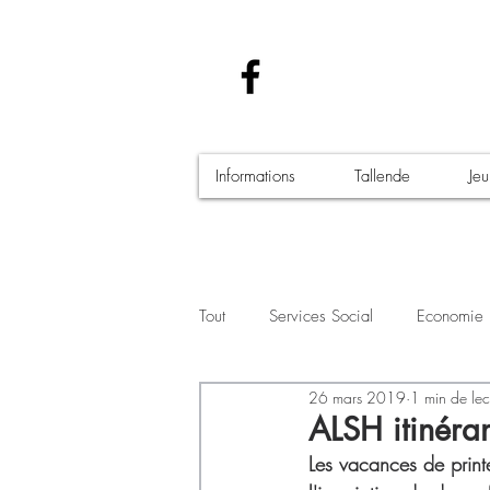
Informations
Tallende
Je
Tout
Services Social
Economie
26 mars 2019
1 min de lec
Santé - Covid-19
Culture Manif
ALSH itinéra
Les vacances de print