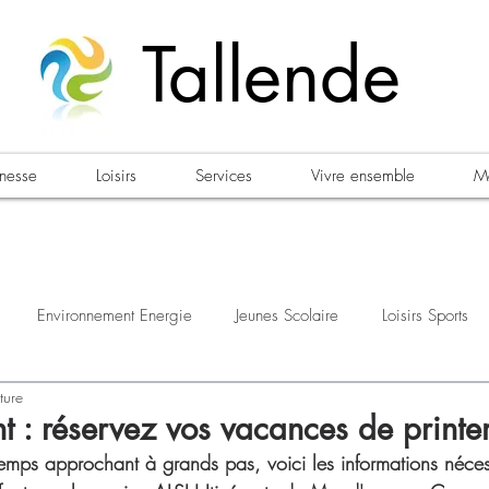
Tallende
unesse
Loisirs
Services
Vivre ensemble
Ma
Environnement Energie
Jeunes Scolaire
Loisirs Sports
ture
estations
Urbanisme Habitat
Sécurité
Emploi
Élec
nt : réservez vos vacances de printe
emps approchant à grands pas, voici les informations néces