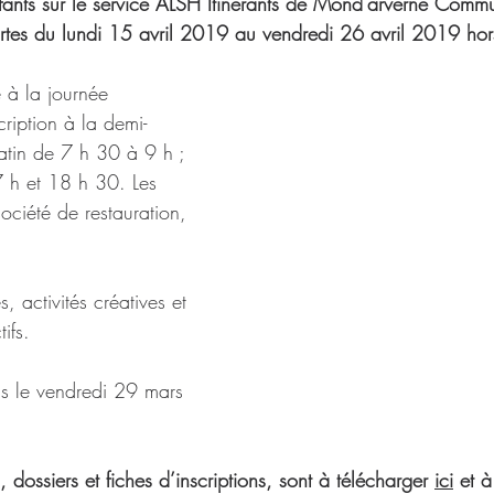
enfants sur le service ALSH Itinérants de Mond'arverne Comm
rtes du lundi 15 avril 2019 au vendredi 26 avril 2019 hors 
e à la journée 
ription à la demi-
matin de 7 h 30 à 9 h ; 
7 h et 18 h 30. Les 
société de restauration, 
, activités créatives et 
ifs.
ns le vendredi 29 mars 
, dossiers et fiches d’inscriptions, sont à télécharger 
ici
 et à