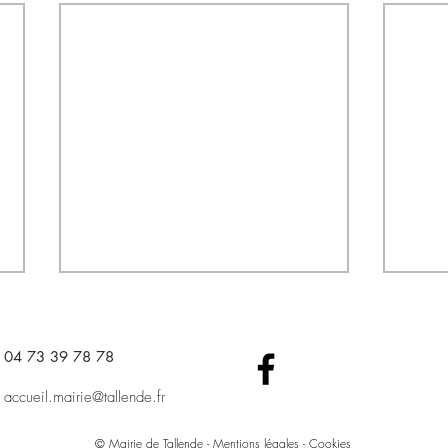
04 73 39 78 78​
accueil.mairie@tallende.fr
© Mairie de Tallende -
Mentions légales - Cookies