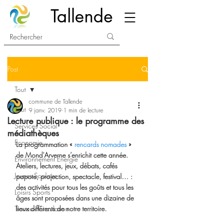
Tallende
Post
Tout
commune de Tallende
Tout
9 janv. 2019
1 min de lecture
Lecture publique : le programme des
Services Social
médiathèques
Economie
La programmation « 
rencards nomades
 » 
de Mond'Arverne s’enrichit cette année. 
Environnement Energie
Ateliers, lectures, jeux, débats, cafés 
Jeunes Scolaire
papote, projection, spectacle, festival… : 
des activités pour tous les goûts et tous les 
Loisirs Sports
âges sont proposées dans une dizaine de 
Travaux Circulation
lieux différents de notre territoire.