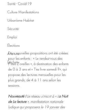
Santé - Covid-19
Culture Manifestations
Urbanisme Habitat
Sécurité
Emploi
Élections
Deux nouvelles propositions ont été créées 
A la une
pour les enfants : « Le rendez-vous des 
Déchets
P’tites Z’oreilles », à destination des enfants 
de 0 à 3 ans et « T’es livre samedi ?», qui 
propose des lectures mensuelles pour les 
plus grands, de 4 à 11 ans selon les 
sessions.
Nouveauté ! 
Le réseau s'inscrit à « L
a Nuit 
de La lecture 
», manifestation nationale 
ludique qui proposera le 19 janvier des 