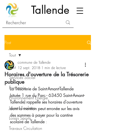
Tallende
Post
Tout
commune de Tallende
Tout
12 sept. 2018
1 min de lecture
Horaires d'ouverture de la Trésorerie
Services Social
publique
Economie
La Trésorerie de Saint-Amant-Tallende 
(située 1 rue du Parc - 63450 Saint-Amant-
Environnement Energie
Tallende) rappelle ses horaires d'ouverture 
Jeunes Scolaire
dont la mention peut erronée sur les avis 
des sommes à payer pour la cantine 
Loisirs Sports
scolaire de Tallende 
:
Travaux Circulation