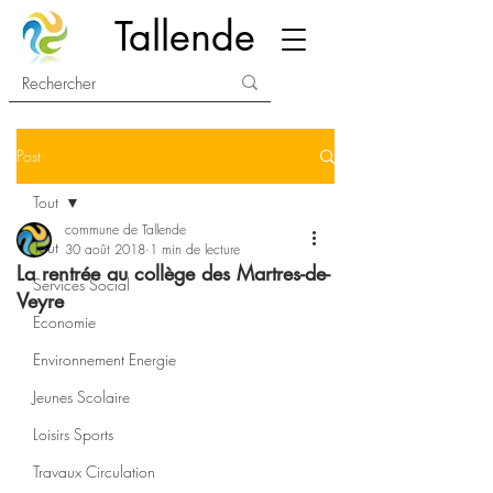
Tallende
Post
Tout
commune de Tallende
Tout
30 août 2018
1 min de lecture
La rentrée au collège des Martres-de-
Services Social
Veyre
Economie
Environnement Energie
Jeunes Scolaire
Loisirs Sports
Travaux Circulation