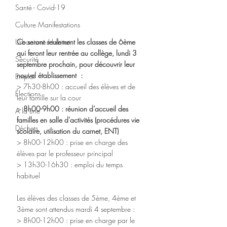
Santé - Covid-19
Culture Manifestations
Ce seront seulement les classes de 6ème 
Urbanisme Habitat
qui feront leur rentrée au collège, lundi 3 
Sécurité
septembre prochain, pour découvrir leur 
nouvel établissement  :
Emploi
> 7h30-8h00 : accueil des élèves et de 
Élections
leur famille sur la cour
> 
8h00-9h00 : réunion d’accueil des 
A la une
familles en salle d’activités (procédures vie 
Déchets
scolaire, utilisation du carnet, ENT)
> 8h00-12h00 : prise en charge des 
élèves par le professeur principal
> 13h30-16h30 : emploi du temps 
habituel
Les élèves des classes de 5ème, 4ème et 
3ème sont attendus mardi 4 septembre :
> 8h00-12h00 : prise en charge par le 