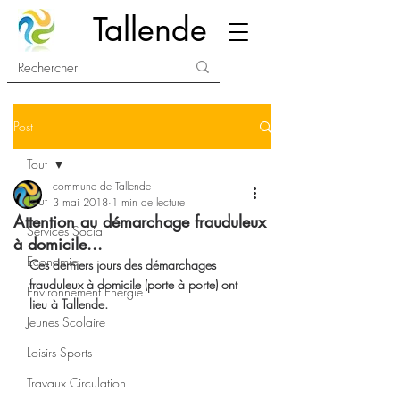
Tallende
Post
Tout
commune de Tallende
Tout
3 mai 2018
1 min de lecture
Attention au démarchage frauduleux
Services Social
à domicile...
Economie
Ces derniers jours des démarchages 
frauduleux à domicile (porte à porte) ont 
Environnement Energie
lieu à Tallende.
Jeunes Scolaire
Loisirs Sports
Travaux Circulation