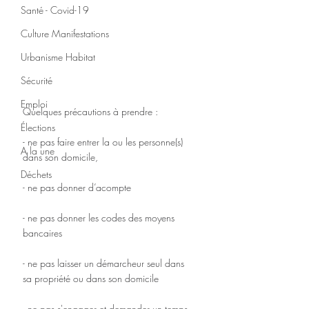
Santé - Covid-19
Culture Manifestations
Urbanisme Habitat
Sécurité
Emploi
Quelques précautions à prendre : 
Élections
- ne pas faire entrer la ou les personne(s) 
A la une
dans son domicile,
Déchets
- ne pas donner d’acompte
- ne pas donner les codes des moyens 
bancaires 
- ne pas laisser un démarcheur seul dans 
sa propriété ou dans son domicile
- ne pas s'engager et demander un temps 