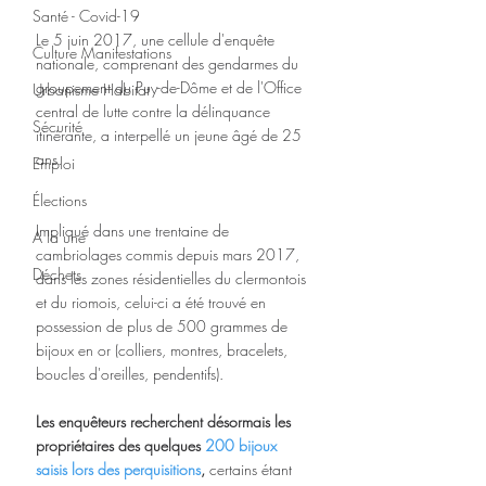
Santé - Covid-19
Le 5 juin 2017, une cellule d'enquête 
Culture Manifestations
nationale, comprenant des gendarmes du 
groupement du Puy-de-Dôme et de l'Office 
Urbanisme Habitat
central de lutte contre la délinquance 
Sécurité
itinérante, a interpellé un jeune âgé de 25 
ans.
Emploi
Élections
Impliqué dans une trentaine de 
A la une
cambriolages commis depuis mars 2017, 
Déchets
dans les zones résidentielles du clermontois 
et du riomois, celui-ci a été trouvé en 
possession de plus de 500 grammes de 
bijoux en or (colliers, montres, bracelets, 
boucles d'oreilles, pendentifs).
Les enquêteurs recherchent désormais les 
propriétaires des quelques 
200 bijoux 
saisis lors des perquisitions
,
 certains étant 