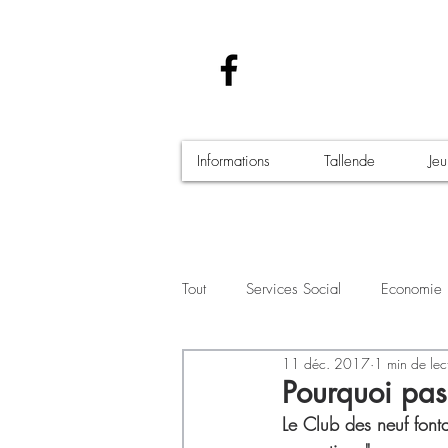
Informations
Tallende
Je
Tout
Services Social
Economie
11 déc. 2017
1 min de lec
Santé - Covid-19
Culture Manif
Pourquoi pas 
Le Club des neuf font