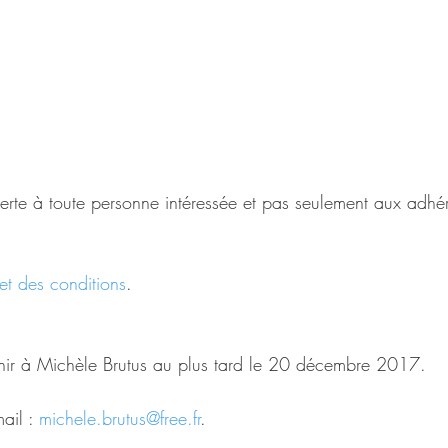
verte à toute personne intéressée et pas seulement aux adhér
t des conditions
.
nir à Michèle Brutus au plus tard le 20 décembre 2017.
il : 
michele.brutus@free.fr
.