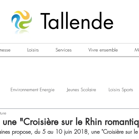
Tallende
unesse
Loisirs
Services
Vivre ensemble
Ma
Environnement Energie
Jeunes Scolaire
Loisirs Sports
ture
estations
Urbanisme Habitat
Sécurité
Emploi
Élec
une "Croisière sur le Rhin romantiq
aines propose, du 5 au 10 juin 2018, une "Croisière sur le