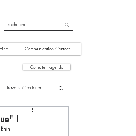
irie
Communication Contact
Consulter l'agenda
Travaux Circulation
tions
A la une
ue" !
 Rhin 