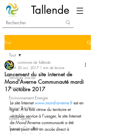
Tallende
Post
Tout
commune de Tallende
Tout
20 oct. 2017
1 min de lecture
Lancement du site internet de
Services Social
Mond'Averne Communauté mardi
Economie
17 octobre 2017
Environnement Energie
Le site Internet 
www.mond-arverne.fr
 est en 
Jeunes Scolaire
ligne. À la fois vitrine du territoire et 
véritable service à l’usager, le site Internet 
Loisirs Sports
de Mond’Arverne communauté a été 
Travaux Circulation
pensé pour offrir un accès direct à 