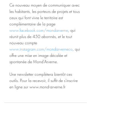
Ce nouveau moyen de communiquer avec 
les habitants, les porteurs de projets et tous 
ceux qui font vivre le territoire est 
complémentaire de la page 
www.facebook.com/mondarverne
, qui 
réunit plus de 450 abonnés, et le tout 
nouveau compte 
www.instagram.com/mondarverneco
, qui 
offre une mise en image décalée et 
spontanée de Mond'Arverne.
Une newsletter complétera bientôt ces 
outils. Pour la recevoir, il suffit de s'inscrire 
en ligne sur www.mond-arverne.fr