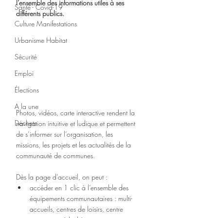
l’ensemble des informations utiles à ses 
Santé - Covid-19
différents publics.
Culture Manifestations
Urbanisme Habitat
Sécurité
Emploi
Élections
A la une
Photos, vidéos, carte interactive rendent la 
Déchets
navigation intuitive et ludique et permettent 
de s’informer sur l’organisation, les 
missions, les projets et les actualités de la 
communauté de communes.
Dès la page d’accueil, on peut : 
accéder en 1 clic à l’ensemble des 
équipements communautaires : multi-
accueils, centres de loisirs, centre 